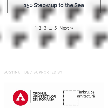
150 Stepw up to the Sea
1
2
3
…
5
Next »
SUSȚINUT DE / SUPPORTED BY