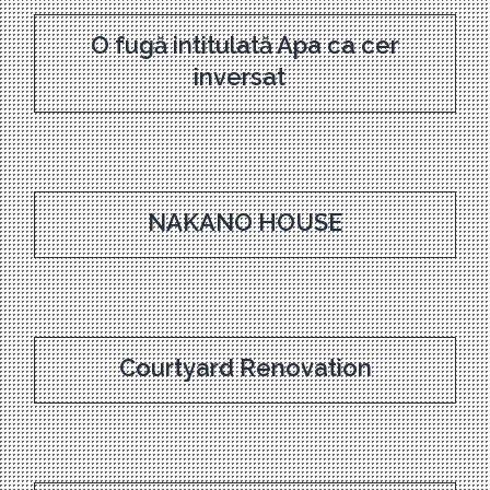
O fugă intitulată Apa ca cer
inversat
NAKANO HOUSE
Courtyard Renovation