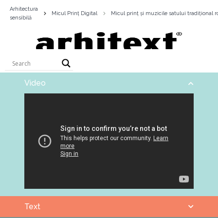
Arhitectura
Micul Prinț Digital
Micul prinț și muzicile satului tradițional
sensibilă
Video
Text