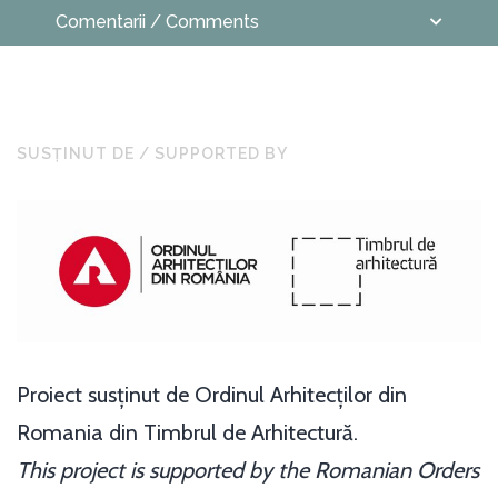
Comentarii / Comments
SUSȚINUT DE / SUPPORTED BY
Constantin Secară
Micul prinț și muzicile satului
tradițional românesc
Motto 1: „Nimic nu dispare până
Proiect sus
ț
inut de Ordinul Arhitec
ț
ilor din
când nu ne învață ce trebuia să
Romania din Timbrul de Arhitectur
ă
.
învățăm” (Micul prinț).
This project is supported by the Romanian Orders