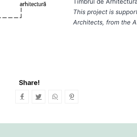
cele mai arhitecturale (cu aproximațiile inerente) cărări
Timbrul de Arhitectur
 și ale lor virtuale/bune gravuri (și) cu scãri.
This project is suppo
Architects, from the A
 « împiedic » – ceața este deasă ! – prin hârtoapele c
spre niște scări reale (unele vechi bine, alta mai din 
le valorilor fizice, simbolice, psihologice ori spirituale
(dupã cum spune Friedrich Mielke, creator al scalologiei
Share!
 este preluată din “Rem Koolhaas,
Elements of Archite
l, stair, toilet, window, façade, balcony, corridor, firepl
chen, 2018 (voumul
stair,
pagina 1319)
>
«
Scările turnu
Turnul catedralei Münster din Strasburg, cu un plan oc
lrich von Ensingen între 1399 si 1419. Octogonul nu are