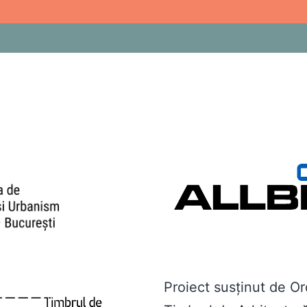
SCU
 PULBERE
 văile Brădulețului un îndemn văratec propune trei căr
-se de jur împrejurul unor scări : biblica (si nu numai) 
st scări piranesiene ori spre cele
cauchemardesques
al
 busola opțiunilor » către toate punctele cardinale 
ce îmi închipui a avea « am tras spuza pe turta mea 
Proiect sus
ț
inut de Or