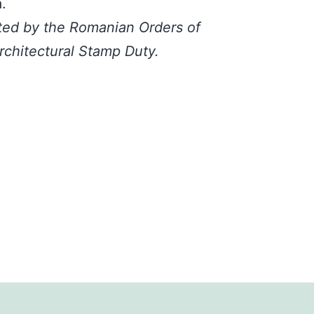
. Nu-i greu de ghicit :
ă
.
rted by the Romanian Orders of
rchitectural Stamp Duty.
ărărilor alese, iată
zilele noastre) povești
 ale « reginei
 – studiul scărilor).
cture – floor, ceiling,
ace, ramp, escalator,
lui și
tagonal, a fost
 valoare arhitecturală