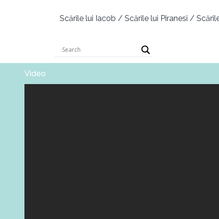
Scările lui Iacob / Scările lui Piranesi / Scăril
Video