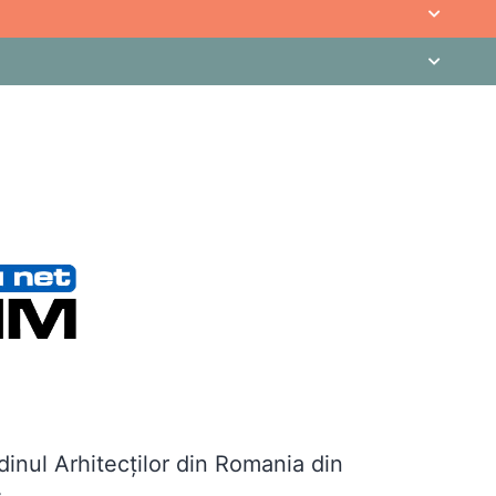
ări umbrite de
scară a lui Iacob, fără
e lui Echer.
determinate de
» (parcă așa se
dinul Arhitec
ț
ilor din Romania din