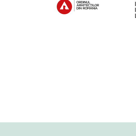
spune !) către 
Piranesi, Echer
§
Dar până să mă
două povești de
dezvăluitoare a
arhitecturii » 
Prima poveste
roof, door, wal
elevator
” Tas
numerologia
_
construit de U