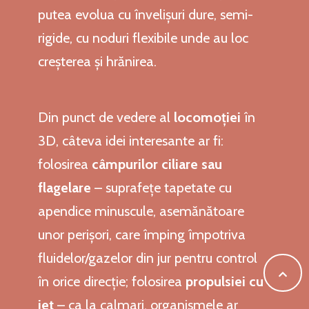
putea evolua cu învelișuri dure, semi-
rigide, cu noduri flexibile unde au loc
creșterea și hrănirea.
Din punct de vedere al
locomoției
în
3D, câteva idei interesante ar fi:
folosirea
câmpurilor ciliare sau
flagelare
– suprafețe tapetate cu
apendice minuscule, asemănătoare
unor perișori, care împing împotriva
fluidelor/gazelor din jur pentru control
în orice direcție; folosirea
propulsiei cu
jet
– ca la calmari, organismele ar