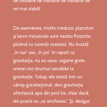
de trilioane de trilioane de trilioane de
ori mai slabă!
De asemenea, multe meduze, plancton
și larve minuscule sunt neutru flotante,
plutind cu curenții oceanici. Nu înoată
„în sus” sau „în jos” în raport cu
gravitația, nu au oase, organe grele,
uneori nici structuri sensibile la
gravitație. Totuși, ele există într-un
câmp gravitațional, deci gravitația
afectează apa din jurul lor, chiar dacă
ele poate nu „se sinchisesc”. Și, desigur,