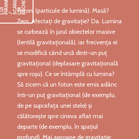
I
R
Fotoni (particule de lumină). Masă?
S
L
S
L
P
/ S
L
E
Zero. Afectați de gravitație? Da. Lumina
se curbează în jurul obiectelor masive
(lentilă gravitațională), iar frecvența ei
se modifică când urcă dintr-un puț
gravitațional (deplasare gravitațională
spre roșu). Ce se întâmplă cu lumina?
Să zicem că un foton este emis adânc
într-un puț gravitațional (de exemplu,
de pe suprafața unei stele) și
călătorește spre cineva aflat mai
departe (de exemplu, în spațiul
profund). Mai aproape de gravitație: