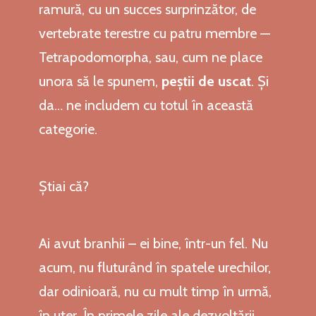
ramură, cu un succes surprinzător, de
vertebrate terestre cu patru membre —
Tetrapodomorpha, sau, cum ne place
unora să le spunem,
peștii de uscat
. Și
da… ne includem cu totul în această
categorie.
Știai că?
Ai avut branhii – ei bine, într-un fel. Nu
acum, nu fluturând în spatele urechilor,
dar odinioară, nu cu mult timp în urmă,
în uter. În primele zile ale dezvoltării