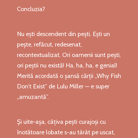
Concluzia?
Nu ești descendent din pești. Ești un
pește, refăcut, redesenat,
recontextualizat. Ori oamenii sunt pești,
ori peștii nu există! Ha, ha, ha, e genial!
Merită acordată o șansă cărții „Why Fish
Don’t Exist” de Lulu Miller — e super
„amuzantă”.
Și uite-așa, câțiva pești curajoși cu
înotătoare lobate s-au târât pe uscat,