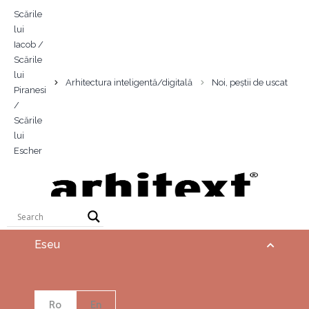
Scările
lui
Iacob /
Scările
lui
Arhitectura inteligentă/digitală
Noi, peștii de uscat
Piranesi
/
Scările
lui
Escher
Eseu
Ro
En